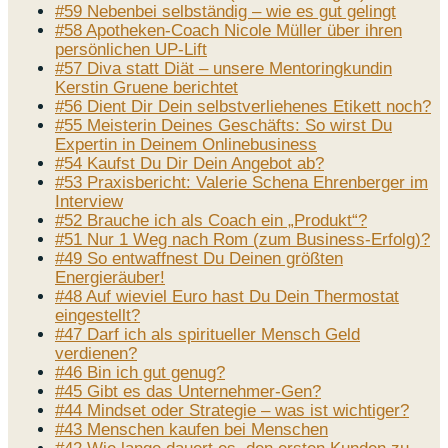
#59 Nebenbei selbständig – wie es gut gelingt
#58 Apotheken-Coach Nicole Müller über ihren
persönlichen UP-Lift
#57 Diva statt Diät – unsere Mentoringkundin
Kerstin Gruene berichtet
#56 Dient Dir Dein selbstverliehenes Etikett noch?
#55 Meisterin Deines Geschäfts: So wirst Du
Expertin in Deinem Onlinebusiness
#54 Kaufst Du Dir Dein Angebot ab?
#53 Praxisbericht: Valerie Schena Ehrenberger im
Interview
#52 Brauche ich als Coach ein „Produkt“?
#51 Nur 1 Weg nach Rom (zum Business-Erfolg)?
#49 So entwaffnest Du Deinen größten
Energieräuber!
#48 Auf wieviel Euro hast Du Dein Thermostat
eingestellt?
#47 Darf ich als spiritueller Mensch Geld
verdienen?
#46 Bin ich gut genug?
#45 Gibt es das Unternehmer-Gen?
#44 Mindset oder Strategie – was ist wichtiger?
#43 Menschen kaufen bei Menschen