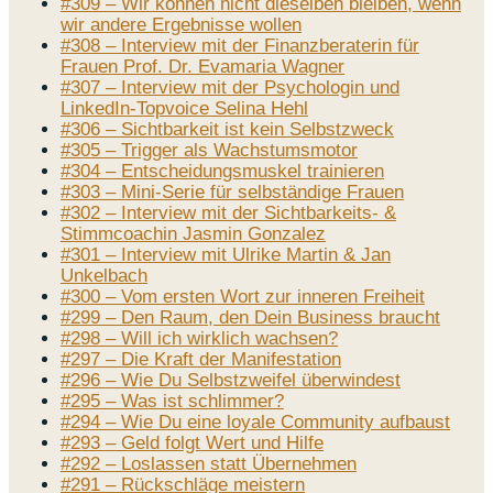
#309 – Wir können nicht dieselben bleiben, wenn
wir andere Ergebnisse wollen
#308 – Interview mit der Finanzberaterin für
Frauen Prof. Dr. Evamaria Wagner
#307 – Interview mit der Psychologin und
LinkedIn-Topvoice Selina Hehl
#306 – Sichtbarkeit ist kein Selbstzweck
#305 – Trigger als Wachstumsmotor
#304 – Entscheidungsmuskel trainieren
#303 – Mini-Serie für selbständige Frauen
#302 – Interview mit der Sichtbarkeits- &
Stimmcoachin Jasmin Gonzalez
#301 – Interview mit Ulrike Martin & Jan
Unkelbach
#300 – Vom ersten Wort zur inneren Freiheit
#299 – Den Raum, den Dein Business braucht
#298 – Will ich wirklich wachsen?
#297 – Die Kraft der Manifestation
#296 – Wie Du Selbstzweifel überwindest
#295 – Was ist schlimmer?
#294 – Wie Du eine loyale Community aufbaust
#293 – Geld folgt Wert und Hilfe
#292 – Loslassen statt Übernehmen
#291 – Rückschläge meistern