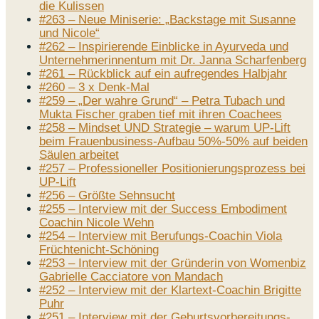
die Kulissen
#263 – Neue Miniserie: „Backstage mit Susanne
und Nicole“
#262 – Inspirierende Einblicke in Ayurveda und
Unternehmerinnentum mit Dr. Janna Scharfenberg
#261 – Rückblick auf ein aufregendes Halbjahr
#260 – 3 x Denk-Mal
#259 – „Der wahre Grund“ – Petra Tubach und
Mukta Fischer graben tief mit ihren Coachees
#258 – Mindset UND Strategie – warum UP-Lift
beim Frauenbusiness-Aufbau 50%-50% auf beiden
Säulen arbeitet
#257 – Professioneller Positionierungsprozess bei
UP-Lift
#256 – Größte Sehnsucht
#255 – Interview mit der Success Embodiment
Coachin Nicole Wehn
#254 – Interview mit Berufungs-Coachin Viola
Früchtenicht-Schöning
#253 – Interview mit der Gründerin von Womenbiz
Gabrielle Cacciatore von Mandach
#252 – Interview mit der Klartext-Coachin Brigitte
Puhr
#251 – Interview mit der Geburtsvorbereitungs-