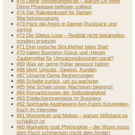
#75 Deine Vorstellungskraft – warum Du mehr
Deine Phantasie beflügen solltest
#74 Der Raketenknopf für Deinen
Wachstumssprung
#73 Pack die Angst in Deinen Rucksack und
spring!
#72 Die 50plus-Liste – Realität nicht bekämpfen,
sondern ersetzen
#71 Drei typische Strickfehler beim Start
#70 haben Business-Gurus und -Hexen
Zaubermittel für Umsatzexplosionen parat?
#69 Was wir gerne früher gewusst hätten
#68 Mehr Umsatz, Gewinn, Kunden
#67 Umarme Deine Begrenzungen
#66 Schalte zurück, um zu wachsen
#65 Wie Scham unser Wachstum begrenzt
#64 Romantizismen der Selbständigkeit
#63 Entdeckerinnengeist im Business
#62 Spirituelle Apothekerin Ann-Katrin Kossendey-
Koch im Interview
#61 Momentum und Motion – warum Stillstand so
schädlich ist
#60 Marketing statt Philosophie – der Wurm muss
dem Fisch schmecken (nicht dem Angler)