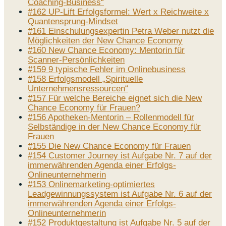
Coaching-Business“
#162 UP-Lift Erfolgsformel: Wert x Reichweite x
Quantensprung-Mindset
#161 Einschulungsexpertin Petra Weber nutzt die
Möglichkeiten der New Chance Economy
#160 New Chance Economy: Mentorin für
Scanner-Persönlichkeiten
#159 9 typische Fehler im Onlinebusiness
#158 Erfolgsmodell „Spirituelle
Unternehmensressourcen“
#157 Für welche Bereiche eignet sich die New
Chance Economy für Frauen?
#156 Apotheken-Mentorin – Rollenmodell für
Selbständige in der New Chance Economy für
Frauen
#155 Die New Chance Economy für Frauen
#154 Customer Journey ist Aufgabe Nr. 7 auf der
immerwährenden Agenda einer Erfolgs-
Onlineunternehmerin
#153 Onlinemarketing-optimiertes
Leadgewinnungssystem ist Aufgabe Nr. 6 auf der
immerwährenden Agenda einer Erfolgs-
Onlineunternehmerin
#152 Produktgestaltung ist Aufgabe Nr. 5 auf der