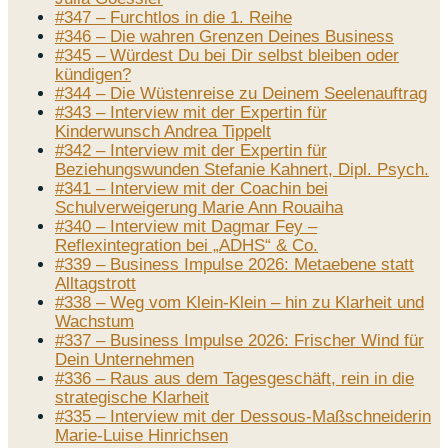
#347 – Furchtlos in die 1. Reihe
#346 – Die wahren Grenzen Deines Business
#345 – Würdest Du bei Dir selbst bleiben oder
kündigen?
#344 – Die Wüstenreise zu Deinem Seelenauftrag
#343 – Interview mit der Expertin für
Kinderwunsch Andrea Tippelt
#342 – Interview mit der Expertin für
Beziehungswunden Stefanie Kahnert, Dipl. Psych.
#341 – Interview mit der Coachin bei
Schulverweigerung Marie Ann Rouaiha
#340 – Interview mit Dagmar Fey –
Reflexintegration bei „ADHS“ & Co.
#339 – Business Impulse 2026: Metaebene statt
Alltagstrott
#338 – Weg vom Klein-Klein – hin zu Klarheit und
Wachstum
#337 – Business Impulse 2026: Frischer Wind für
Dein Unternehmen
#336 – Raus aus dem Tagesgeschäft, rein in die
strategische Klarheit
#335 – Interview mit der Dessous-Maßschneiderin
Marie-Luise Hinrichsen