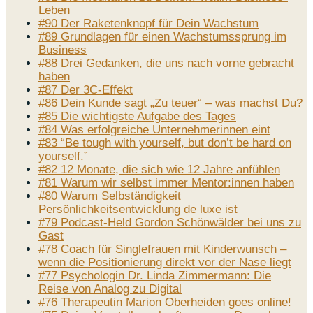
Leben
#90 Der Raketenknopf für Dein Wachstum
#89 Grundlagen für einen Wachstumssprung im
Business
#88 Drei Gedanken, die uns nach vorne gebracht
haben
#87 Der 3C-Effekt
#86 Dein Kunde sagt „Zu teuer“ – was machst Du?
#85 Die wichtigste Aufgabe des Tages
#84 Was erfolgreiche Unternehmerinnen eint
#83 “Be tough with yourself, but don’t be hard on
yourself.”
#82 12 Monate, die sich wie 12 Jahre anfühlen
#81 Warum wir selbst immer Mentor:innen haben
#80 Warum Selbständigkeit
Persönlichkeitsentwicklung de luxe ist
#79 Podcast-Held Gordon Schönwälder bei uns zu
Gast
#78 Coach für Singlefrauen mit Kinderwunsch –
wenn die Positionierung direkt vor der Nase liegt
#77 Psychologin Dr. Linda Zimmermann: Die
Reise von Analog zu Digital
#76 Therapeutin Marion Oberheiden goes online!