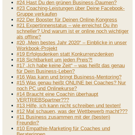
#24 Hast Du den grünen Business-Daumen?
#23 Coaching-Leistungen über Deine Facebook-
Gruppe verkaufen
#22 Der Booster für Deinen Online-Kongress
#21 Expertinnenstatus – wie erreichst Du ihn
schneller? Und warum ist er online noch wichtiger
als offline?
#20 „Mein bestes Jahr 2020“ – Einblicke in unser
Workbook-Projekt
#19 Erfolgsdenken statt Konkurrenzdenken
#18 Sichtbarkeit um jeden Preis?!
#17 „Ich habe keine Zeit“ – was heißt das genau
für Dein Business-Leben?
#16 Was kann und bringt Business-Mentoring?
#15 Was genau heißt ONLINE bei Coaches? Nur
noch PC und Onlinekurse?
#14 Braucht eine Coachin überhaupt
VERTRIEBSpartner???
#13 Hilfe, ich kann nicht schreiben und texten!
#12 Mal schauen, was der Wettbewerb macht???
#11 Business zusammen mit der (besten)
Freundin?
#10 Empathie-Marketing für Coaches und
Beraterinnen