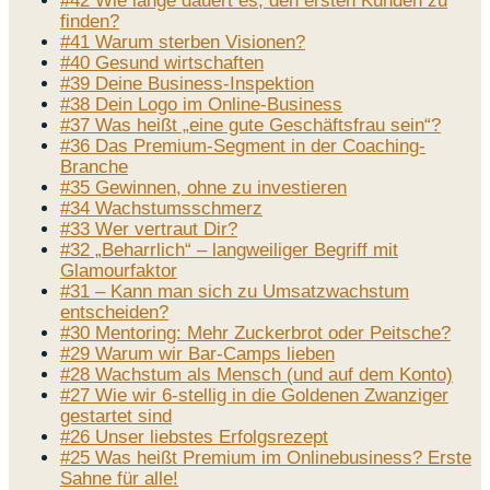
#42 Wie lange dauert es, den ersten Kunden zu
finden?
#41 Warum sterben Visionen?
#40 Gesund wirtschaften
#39 Deine Business-Inspektion
#38 Dein Logo im Online-Business
#37 Was heißt „eine gute Geschäftsfrau sein“?
#36 Das Premium-Segment in der Coaching-
Branche
#35 Gewinnen, ohne zu investieren
#34 Wachstumsschmerz
#33 Wer vertraut Dir?
#32 „Beharrlich“ – langweiliger Begriff mit
Glamourfaktor
#31 – Kann man sich zu Umsatzwachstum
entscheiden?
#30 Mentoring: Mehr Zuckerbrot oder Peitsche?
#29 Warum wir Bar-Camps lieben
#28 Wachstum als Mensch (und auf dem Konto)
#27 Wie wir 6-stellig in die Goldenen Zwanziger
gestartet sind
#26 Unser liebstes Erfolgsrezept
#25 Was heißt Premium im Onlinebusiness? Erste
Sahne für alle!