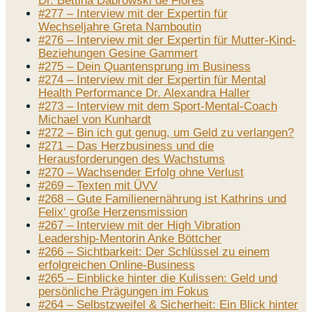
Dr. Bettina Dabrowski de Flores
#277 – Interview mit der Expertin für
Wechseljahre Greta Namboutin
#276 – Interview mit der Expertin für Mutter-Kind-
Beziehungen Gesine Gammert
#275 – Dein Quantensprung im Business
#274 – Interview mit der Expertin für Mental
Health Performance Dr. Alexandra Haller
#273 – Interview mit dem Sport-Mental-Coach
Michael von Kunhardt
#272 – Bin ich gut genug, um Geld zu verlangen?
#271 – Das Herzbusiness und die
Herausforderungen des Wachstums
#270 – Wachsender Erfolg ohne Verlust
#269 – Texten mit ÜVV
#268 – Gute Familienernährung ist Kathrins und
Felix‘ große Herzensmission
#267 – Interview mit der High Vibration
Leadership-Mentorin Anke Böttcher
#266 – Sichtbarkeit: Der Schlüssel zu einem
erfolgreichen Online-Business
#265 – Einblicke hinter die Kulissen: Geld und
persönliche Prägungen im Fokus
#264 – Selbstzweifel & Sicherheit: Ein Blick hinter