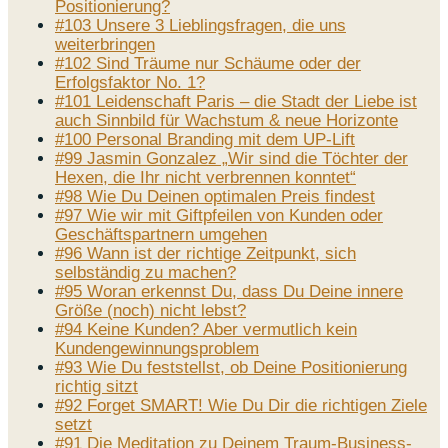
Positionierung?
#103 Unsere 3 Lieblingsfragen, die uns
weiterbringen
#102 Sind Träume nur Schäume oder der
Erfolgsfaktor No. 1?
#101 Leidenschaft Paris – die Stadt der Liebe ist
auch Sinnbild für Wachstum & neue Horizonte
#100 Personal Branding mit dem UP-Lift
#99 Jasmin Gonzalez „Wir sind die Töchter der
Hexen, die Ihr nicht verbrennen konntet“
#98 Wie Du Deinen optimalen Preis findest
#97 Wie wir mit Giftpfeilen von Kunden oder
Geschäftspartnern umgehen
#96 Wann ist der richtige Zeitpunkt, sich
selbständig zu machen?
#95 Woran erkennst Du, dass Du Deine innere
Größe (noch) nicht lebst?
#94 Keine Kunden? Aber vermutlich kein
Kundengewinnungsproblem
#93 Wie Du feststellst, ob Deine Positionierung
richtig sitzt
#92 Forget SMART! Wie Du Dir die richtigen Ziele
setzt
#91 Die Meditation zu Deinem Traum-Business-