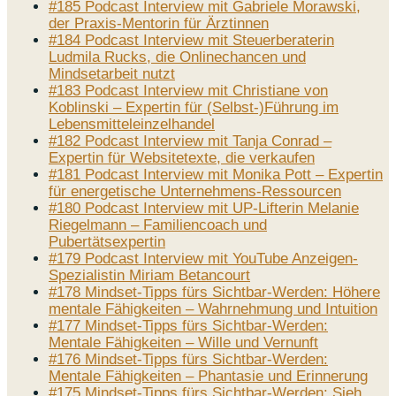
#185 Podcast Interview mit Gabriele Morawski,
der Praxis-Mentorin für Ärztinnen
#184 Podcast Interview mit Steuerberaterin
Ludmila Rucks, die Onlinechancen und
Mindsetarbeit nutzt
#183 Podcast Interview mit Christiane von
Koblinski – Expertin für (Selbst-)Führung im
Lebensmitteleinzelhandel
#182 Podcast Interview mit Tanja Conrad –
Expertin für Websitetexte, die verkaufen
#181 Podcast Interview mit Monika Pott – Expertin
für energetische Unternehmens-Ressourcen
#180 Podcast Interview mit UP-Lifterin Melanie
Riegelmann – Familiencoach und
Pubertätsexpertin
#179 Podcast Interview mit YouTube Anzeigen-
Spezialistin Miriam Betancourt
#178 Mindset-Tipps fürs Sichtbar-Werden: Höhere
mentale Fähigkeiten – Wahrnehmung und Intuition
#177 Mindset-Tipps fürs Sichtbar-Werden:
Mentale Fähigkeiten – Wille und Vernunft
#176 Mindset-Tipps fürs Sichtbar-Werden:
Mentale Fähigkeiten – Phantasie und Erinnerung
#175 Mindset-Tipps fürs Sichtbar-Werden: Sieh