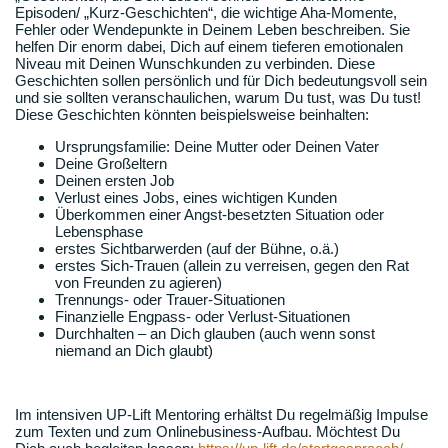
Episoden/ „Kurz-Geschichten“, die wichtige Aha-Momente,
Fehler oder Wendepunkte in Deinem Leben beschreiben. Sie
helfen Dir enorm dabei, Dich auf einem tieferen emotionalen
Niveau mit Deinen Wunschkunden zu verbinden. Diese
Geschichten sollen persönlich und für Dich bedeutungsvoll sein
und sie sollten veranschaulichen, warum Du tust, was Du tust!
Diese Geschichten könnten beispielsweise beinhalten:
Ursprungsfamilie: Deine Mutter oder Deinen Vater
Deine Großeltern
Deinen ersten Job
Verlust eines Jobs, eines wichtigen Kunden
Überkommen einer Angst-besetzten Situation oder
Lebensphase
erstes Sichtbarwerden (auf der Bühne, o.ä.)
erstes Sich-Trauen (allein zu verreisen, gegen den Rat
von Freunden zu agieren)
Trennungs- oder Trauer-Situationen
Finanzielle Engpass- oder Verlust-Situationen
Durchhalten – an Dich glauben (auch wenn sonst
niemand an Dich glaubt)
Im intensiven UP-Lift Mentoring erhältst Du regelmäßig Impulse
zum Texten und zum Onlinebusiness-Aufbau. Möchtest Du