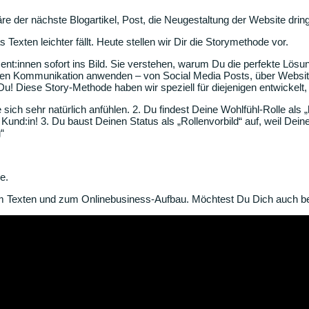
e der nächste Blogartikel, Post, die Neugestaltung der Website drin
ten leichter fällt. Heute stellen wir Dir die Storymethode vor.
ent:innen sofort ins Bild. Sie verstehen, warum Du die perfekte Lösu
ten Kommunikation anwenden – von Social Media Posts, über Website
ht Du! Diese Story-Methode haben wir speziell für diejenigen entwickel
sich sehr natürlich anfühlen. 2. Du findest Deine Wohlfühl-Rolle als 
ine Kund:in! 3. Du baust Deinen Status als „Rollenvorbild“ auf, weil De
“
e.
um Texten und zum Onlinebusiness-Aufbau. Möchtest Du Dich auch be