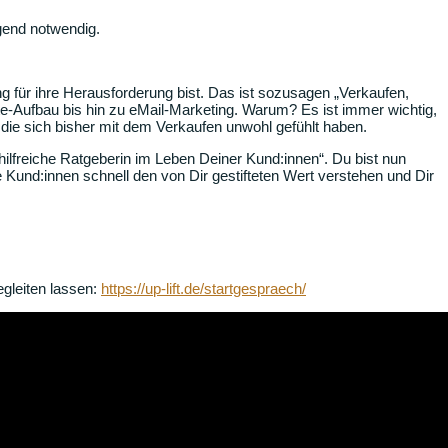
gend notwendig.
ng für ihre Herausforderung bist. Das ist sozusagen „Verkaufen,
-Aufbau bis hin zu eMail-Marketing. Warum? Es ist immer wichtig,
t, die sich bisher mit dem Verkaufen unwohl gefühlt haben.
„hilfreiche Ratgeberin im Leben Deiner Kund:innen“. Du bist nun
ine Kund:innen schnell den von Dir gestifteten Wert verstehen und Dir
gleiten lassen:
https://up-lift.de/startgespraech/