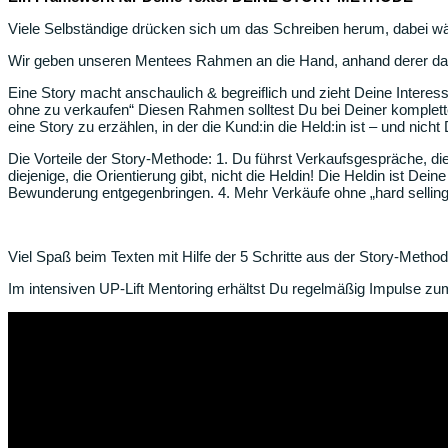
Viele Selbständige drücken sich um das Schreiben herum, dabei wär
Wir geben unseren Mentees Rahmen an die Hand, anhand derer das Tex
Eine Story macht anschaulich & begreiflich und zieht Deine Interess
ohne zu verkaufen“ Diesen Rahmen solltest Du bei Deiner komplet
eine Story zu erzählen, in der die Kund:in die Held:in ist – und nic
Die Vorteile der Story-Methode: 1. Du führst Verkaufsgespräche, die 
diejenige, die Orientierung gibt, nicht die Heldin! Die Heldin ist De
Bewunderung entgegenbringen. 4. Mehr Verkäufe ohne „hard selling
Viel Spaß beim Texten mit Hilfe der 5 Schritte aus der Story-Method
Im intensiven UP-Lift Mentoring erhältst Du regelmäßig Impulse z