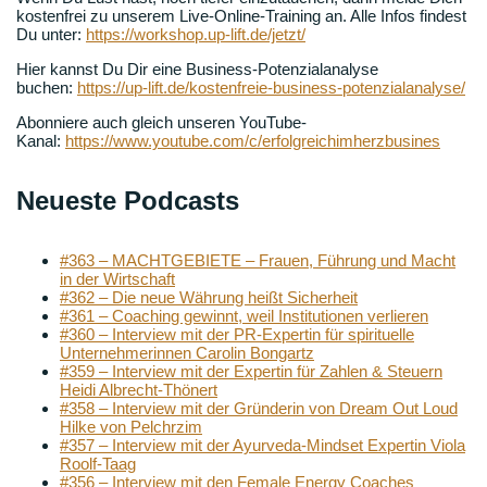
kostenfrei zu unserem Live-Online-Training an. Alle Infos findest
Du unter:
https://workshop.up-lift.de/jetzt/
Hier kannst Du Dir eine Business-Potenzialanalyse
buchen:
https://up-lift.de/kostenfreie-business-potenzialanalyse/
Abonniere auch gleich unseren YouTube-
Kanal:
https://www.youtube.com/c/erfolgreichimherzbusines
Neueste Podcasts
#363 – MACHTGEBIETE – Frauen, Führung und Macht
in der Wirtschaft
#362 – Die neue Währung heißt Sicherheit
#361 – Coaching gewinnt, weil Institutionen verlieren
#360 – Interview mit der PR-Expertin für spirituelle
Unternehmerinnen Carolin Bongartz
#359 – Interview mit der Expertin für Zahlen & Steuern
Heidi Albrecht-Thönert
#358 – Interview mit der Gründerin von Dream Out Loud
Hilke von Pelchrzim
#357 – Interview mit der Ayurveda-Mindset Expertin Viola
Roolf-Taag
#356 – Interview mit den Female Energy Coaches