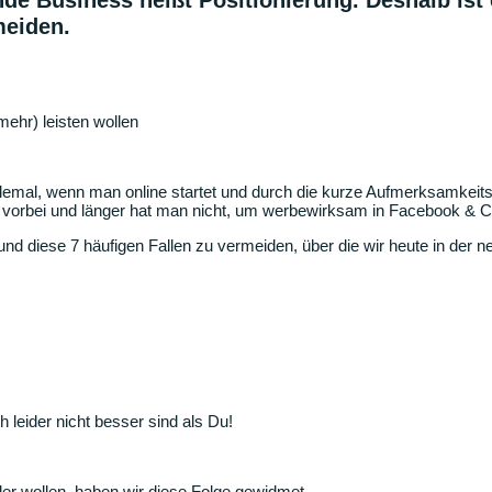
nde Business heißt Positionierung. Deshalb ist
meiden.
mehr) leisten wollen
 Allemal, wenn man online startet und durch die kurze Aufmerksamkeit
orbei und länger hat man nicht, um werbewirksam in Facebook & C
 und diese 7 häufigen Fallen zu vermeiden, über die wir heute in der
 leider nicht besser sind als Du!
oder wollen, haben wir diese Folge gewidmet.