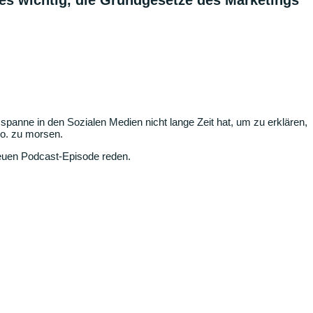
 es wichtig, die Grundgesetze des Marketings
sspanne in den Sozialen Medien nicht lange Zeit hat, um zu erklären,
o. zu morsen.
 neuen Podcast-Episode reden.