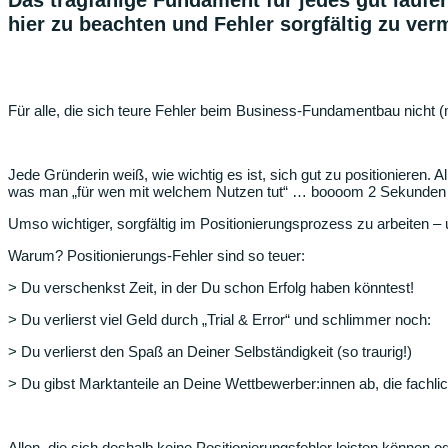
Das tragfähige Fundament für jedes gut laufe
hier zu beachten und Fehler sorgfältig zu ver
Für alle, die sich teure Fehler beim Business-Fundamentbau nicht (
Jede Gründerin weiß, wie wichtig es ist, sich gut zu positionieren.
was man „für wen mit welchem Nutzen tut“ … boooom 2 Sekunden v
Umso wichtiger, sorgfältig im Positionierungsprozess zu arbeiten –
Warum? Positionierungs-Fehler sind so teuer:
> Du verschenkst Zeit, in der Du schon Erfolg haben könntest!
> Du verlierst viel Geld durch „Trial & Error“ und schlimmer noch:
> Du verlierst den Spaß an Deiner Selbständigkeit (so traurig!)
> Du gibst Marktanteile an Deine Wettbewerber:innen ab, die fachlich
Allen, die sich deshalb keine Positionierungsfehler leisten können 