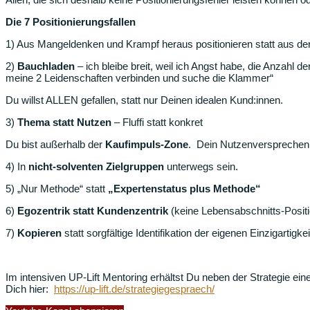
Die 7 Positionierungsfallen
1) Aus Mangeldenken und Krampf heraus positionieren statt aus de
2)
Bauchladen
– ich bleibe breit, weil ich Angst habe, die Anzahl de
meine 2 Leidenschaften verbinden und suche die Klammer“
Du willst ALLEN gefallen, statt nur Deinen idealen Kund:innen.
3)
Thema statt Nutzen
– Fluffi statt konkret
Du bist außerhalb der
Kaufimpuls-Zone
. Dein Nutzenversprechen 
4) In
nicht-solventen Zielgruppen
unterwegs sein.
5) „Nur Methode“ statt
„Expertenstatus plus Methode“
6)
Egozentrik statt Kundenzentrik
(keine Lebensabschnitts-Positi
7)
Kopieren
statt sorgfältige Identifikation der eigenen Einzigartigkei
Im intensiven UP-Lift Mentoring erhältst Du neben der Strategie ei
Dich hier:
https://up-lift.de/strategiegespraech/