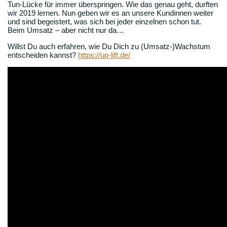
Tun-Lücke für immer überspringen. Wie das genau geht, durften
wir 2019 lernen. Nun geben wir es an unsere Kundinnen weiter
und sind begeistert, was sich bei jeder einzelnen schon tut.
Beim Umsatz – aber nicht nur da…
Willst Du auch erfahren, wie Du Dich zu (Umsatz-)Wachstum
entscheiden kannst?
https://up-lift.de/