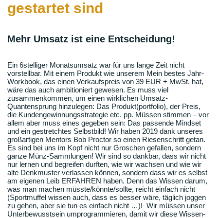
gestartet sind
Mehr Umsatz ist eine Entscheidung!
Ein 6stelliger Monatsumsatz war für uns lange Zeit nicht
vorstellbar. Mit einem Produkt wie unserem Mein bestes Jahr-
Workbook, das einen Verkaufspreis von 39 EUR + MwSt. hat,
wäre das auch ambitioniert gewesen. Es muss viel
zusammenkommen, um einen wirklichen Umsatz-
Quantensprung hinzulegen: Das Produkt(portfolio), der Preis,
die Kundengewinnungsstrategie etc. pp. Müssen stimmen – vor
allem aber muss eines gegeben sein: Das passende Mindset
und ein gestretchtes Selbstbild! Wir haben 2019 dank unseres
großartigen Mentors Bob Proctor so einen Riesenschritt getan.
Es sind bei uns im Kopf nicht nur Groschen gefallen, sondern
ganze Münz-Sammlungen! Wir sind so dankbar, dass wir nicht
nur lernen und begreifen durften, wie wir wachsen und wie wir
alte Denkmuster verlassen können, sondern dass wir es selbst
am eigenen Leib ERFAHREN haben. Denn das Wissen darum,
was man machen müsste/könnte/sollte, reicht einfach nicht
(Sportmuffel wissen auch, dass es besser wäre, täglich joggen
zu gehen, aber sie tun es einfach nicht …)! Wir müssen unser
Unterbewusstsein umprogrammieren, damit wir diese Wissen-