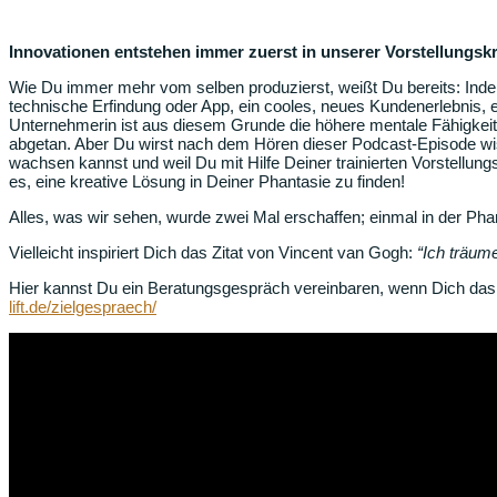
Innovationen entstehen immer zuerst in unserer Vorstellungskr
Wie Du immer mehr vom selben produzierst, weißt Du bereits: Ind
technische Erfindung oder App, ein cooles, neues Kundenerlebnis,
Unternehmerin ist aus diesem Grunde die höhere mentale Fähigkeit d
abgetan. Aber Du wirst nach dem Hören dieser Podcast-Episode wiss
wachsen kannst und weil Du mit Hilfe Deiner trainierten Vorstellungsk
es, eine kreative Lösung in Deiner Phantasie zu finden!
Alles, was wir sehen, wurde zwei Mal erschaffen; einmal in der Phan
Vielleicht inspiriert Dich das Zitat von Vincent van Gogh:
“Ich träum
Hier kannst Du ein Beratungsgespräch vereinbaren, wenn Dich das 
lift.de/zielgespraech/