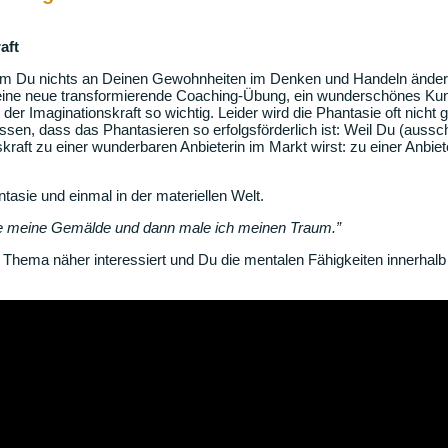
aft
em Du nichts an Deinen Gewohnheiten im Denken und Handeln änderst
 eine neue transformierende Coaching-Übung, ein wunderschönes Kuns
er Imaginationskraft so wichtig. Leider wird die Phantasie oft nicht
en, dass das Phantasieren so erfolgsförderlich ist: Weil Du (ausschl
raft zu einer wunderbaren Anbieterin im Markt wirst: zu einer Anbieteri
tasie und einmal in der materiellen Welt.
e meine Gemälde und dann male ich meinen Traum.”
Thema näher interessiert und Du die mentalen Fähigkeiten innerhalb