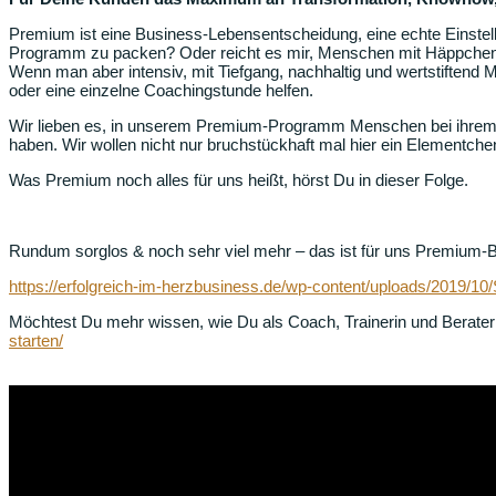
Premium ist eine Business-Lebensentscheidung, eine echte Einstell
Programm zu packen? Oder reicht es mir, Menschen mit Häppchen o
Wenn man aber intensiv, mit Tiefgang, nachhaltig und wertstiften
oder eine einzelne Coachingstunde helfen.
Wir lieben es, in unserem Premium-Programm Menschen bei ihrem On
haben. Wir wollen nicht nur bruchstückhaft mal hier ein Elementche
Was Premium noch alles für uns heißt, hörst Du in dieser Folge.
Rundum sorglos & noch sehr viel mehr – das ist für uns Premium-Be
https://erfolgreich-im-herzbusiness.de/wp-content/uploads/2019/
Möchtest Du mehr wissen, wie Du als Coach, Trainerin und Berateri
starten/