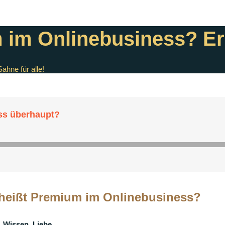
im Onlinebusiness? Ers
hne für alle!
 heißt Premium im Onlinebusiness?
 Wissen, Liebe….