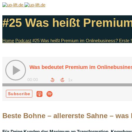
#25 Was heißt Premium 
Home
Podcast
#25 Was heißt Premium im Onlinebusiness? Erste Sa
Beste Bohne – allererste Sahne – was
Für Deine Kunden das Maximum an Transformation, Knowhow,