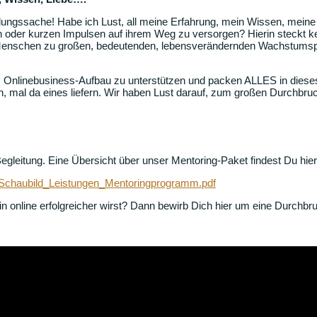
ungssache! Habe ich Lust, all meine Erfahrung, mein Wissen, meine 
der kurzen Impulsen auf ihrem Weg zu versorgen? Hierin steckt ke
d Menschen zu großen, bedeutenden, lebensverändernden Wachstumspr
linebusiness-Aufbau zu unterstützen und packen ALLES in dieses ei
n, mal da eines liefern. Wir haben Lust darauf, zum großen Durchbru
gleitung. Eine Übersicht über unser Mentoring-Paket findest Du hier
10/Schaubild_Leistungen_Mentoringprogramm.pdf
n online erfolgreicher wirst? Dann bewirb Dich hier um eine Durchb