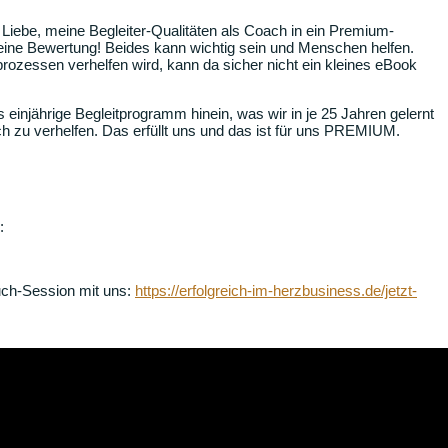
Liebe, meine Begleiter-Qualitäten als Coach in ein Premium-
ine Bewertung! Beides kann wichtig sein und Menschen helfen.
ozessen verhelfen wird, kann da sicher nicht ein kleines eBook
njährige Begleitprogramm hinein, was wir in je 25 Jahren gelernt
ch zu verhelfen. Das erfüllt uns und das ist für uns PREMIUM.
:
ruch-Session mit uns:
https://erfolgreich-im-herzbusiness.de/jetzt-