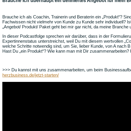
Brauche ich überhaupt ein definiertes Angebot für mein 
Brauche ich als Coachin, Trainerin und Beraterin ein „Produkt“? S
Fachwissen nicht vielmehr von Kunde zu Kunde sehr individuell? Ist
„Angebot/ Produkt/ Paket geht bei mir gar nicht, da meine Branch
In dieser Podcastfolge sprechen wir darüber, dass in der Formuli
Expertinnenstatus unterstreichst, weil Du mit diesem wertvollen 
welche Schritte notwendig sind, um Sie, lieber Kunde, von A nach 
Hast Du „ein Produkt“? Wie kann man mit Dir zusammenarbeiten? H
>>> Du kannst mit uns zusammenarbeiten, um beim Businessaufbau
herzbusiness.de/jetzt-starten/