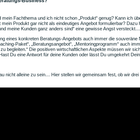
Beratungs-Business?
ind mein Fachthema und ich nicht schon „Produkt“ genug? Kann ich übe
 mein Produkt gar nicht als eindeutiges Angebot formulierbar? Dazu 
e und meine Kunden ganz anders sind“ eine gewisse Angst versteckt
erung eines konkreten Beratungs-Angebots auch immer die souveräne 
„Coaching-Paket“, „Beratungsangebot“, „Mentoringprogramm“ auch imme
B zu begleiten.“ Die positiven wirtschaftlichen Aspekte müssen wir s
ast Du eine Antwort für deine Kunden oder lässt Du umgekehrt Dei
 nicht alleine zu sein… Hier stellen wir gemeinsam fest, ob wir d