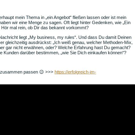
rhaupt mein Thema in „ein Angebot“ fließen lassen oder ist mein
haben wir eine Menge zu sagen. Oft liegt hinter Gedenken, wie „Ein
… Hör mal rein, ob Dir das bekannt vorkommt?
Nachricht liegt „My business, my rules“. Und dass Du damit Deinen
r gleichzeitig ausdrückst: „Ich weiß genau, welcher Methoden-Mix,
icher gar nicht erwähnen, oder? Welche Erfahrung hast Du gemacht?
ne Kunden darüber bestimmen, „wie Sie Dich einkaufen können“?
rei zusammen passen 😉 >>>
https://erfolgreich-im-