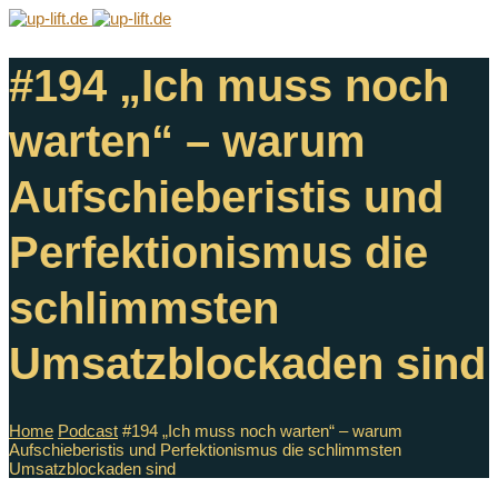
#194 „Ich muss noch
warten“ – warum
Aufschieberistis und
Perfektionismus die
schlimmsten
Umsatzblockaden sind
Home
Podcast
#194 „Ich muss noch warten“ – warum
Aufschieberistis und Perfektionismus die schlimmsten
Umsatzblockaden sind