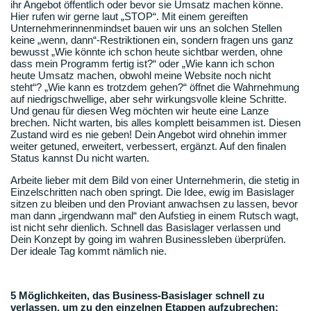
ihr Angebot öffentlich oder bevor sie Umsatz machen könne.
Hier rufen wir gerne laut „STOP“. Mit einem gereiften
Unternehmerinnenmindset bauen wir uns an solchen Stellen
keine „wenn, dann“-Restriktionen ein, sondern fragen uns ganz
bewusst „Wie könnte ich schon heute sichtbar werden, ohne
dass mein Programm fertig ist?“ oder „Wie kann ich schon
heute Umsatz machen, obwohl meine Website noch nicht
steht“? „Wie kann es trotzdem gehen?“ öffnet die Wahrnehmung
auf niedrigschwellige, aber sehr wirkungsvolle kleine Schritte.
Und genau für diesen Weg möchten wir heute eine Lanze
brechen. Nicht warten, bis alles komplett beisammen ist. Diesen
Zustand wird es nie geben! Dein Angebot wird ohnehin immer
weiter getuned, erweitert, verbessert, ergänzt. Auf den finalen
Status kannst Du nicht warten.
Arbeite lieber mit dem Bild von einer Unternehmerin, die stetig in
Einzelschritten nach oben springt. Die Idee, ewig im Basislager
sitzen zu bleiben und den Proviant anwachsen zu lassen, bevor
man dann „irgendwann mal“ den Aufstieg in einem Rutsch wagt,
ist nicht sehr dienlich. Schnell das Basislager verlassen und
Dein Konzept by going im wahren Businessleben überprüfen.
Der ideale Tag kommt nämlich nie.
5 Möglichkeiten, das Business-Basislager schnell zu
verlassen, um zu den einzelnen Etappen aufzubrechen: