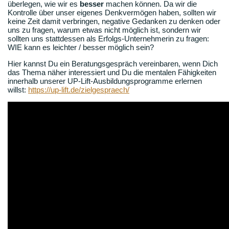
überlegen, wie wir es
besser
machen können. Da wir die
Kontrolle über unser eigenes Denkvermögen haben, sollten wir
keine Zeit damit verbringen, negative Gedanken zu denken oder
uns zu fragen, warum etwas nicht möglich ist, sondern wir
sollten uns stattdessen als Erfolgs-Unternehmerin zu fragen:
WIE kann es leichter / besser möglich sein?
Hier kannst Du ein Beratungsgespräch vereinbaren, wenn Dich
das Thema näher interessiert und Du die mentalen Fähigkeiten
innerhalb unserer UP-Lift-Ausbildungsprogramme erlernen
willst:
https://up-lift.de/zielgespraech/