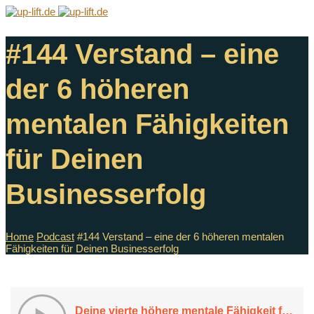
#144 Verstand – eine
der 6 höheren
mentalen Fähigkeiten
für Deinen
Businesserfolg
Home
Podcast
#144 Verstand – eine der 6 höheren mentalen
Fähigkeiten für Deinen Businesserfolg