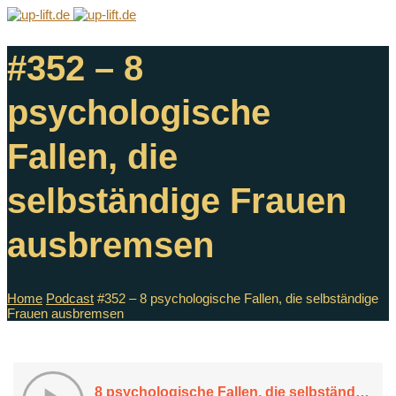
#352 – 8
psychologische
Fallen, die
selbständige Frauen
ausbremsen
Home
Podcast
#352 – 8 psychologische Fallen, die selbständige
Frauen ausbremsen