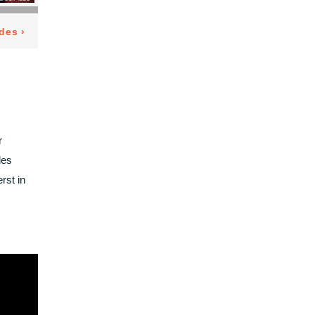
r
des
rst in