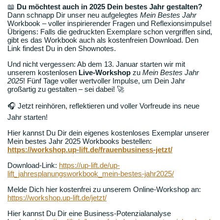
📖
Du möchtest auch in 2025 Dein bestes Jahr gestalten?
Dann schnapp Dir unser neu aufgelegtes
Mein Bestes Jahr
Workbook – voller inspirierender Fragen und Reflexionsimpulse!
Übrigens: Falls die gedruckten Exemplare schon vergriffen sind,
gibt es das Workbook auch als kostenfreien Download. Den
Link findest Du in den Shownotes.
Und nicht vergessen: Ab dem 13. Januar starten wir mit
unserem kostenlosen
Live-Workshop
zu
Mein Bestes Jahr
2025
! Fünf Tage voller wertvoller Impulse, um Dein Jahr
großartig zu gestalten – sei dabei! 🚀
🎧 Jetzt reinhören, reflektieren und voller Vorfreude ins neue
Jahr starten!
Hier kannst Du Dir dein eigenes kostenloses Exemplar unserer
Mein bestes Jahr 2025 Workbooks bestellen:
https://workshop.up-lift.de/frauenbusiness-jetzt/
Download-Link:
https://up-lift.de/up-
lift_jahresplanungsworkbook_mein-bestes-jahr2025/
Melde Dich hier kostenfrei zu unserem Online-Workshop an:
https://workshop.up-lift.de/jetzt/
Hier kannst Du Dir eine Business-Potenzialanalyse