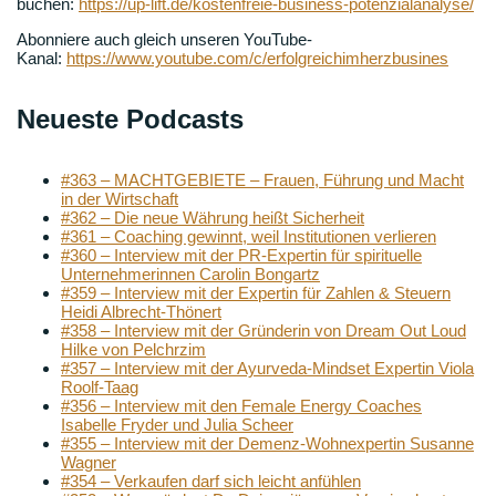
buchen:
https://up-lift.de/kostenfreie-business-potenzialanalyse/
Abonniere auch gleich unseren YouTube-
Kanal:
https://www.youtube.com/c/erfolgreichimherzbusines
Neueste Podcasts
#363 – MACHTGEBIETE – Frauen, Führung und Macht
in der Wirtschaft
#362 – Die neue Währung heißt Sicherheit
#361 – Coaching gewinnt, weil Institutionen verlieren
#360 – Interview mit der PR-Expertin für spirituelle
Unternehmerinnen Carolin Bongartz
#359 – Interview mit der Expertin für Zahlen & Steuern
Heidi Albrecht-Thönert
#358 – Interview mit der Gründerin von Dream Out Loud
Hilke von Pelchrzim
#357 – Interview mit der Ayurveda-Mindset Expertin Viola
Roolf-Taag
#356 – Interview mit den Female Energy Coaches
Isabelle Fryder und Julia Scheer
#355 – Interview mit der Demenz-Wohnexpertin Susanne
Wagner
#354 – Verkaufen darf sich leicht anfühlen