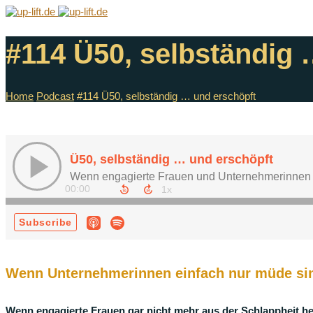
#114 Ü50, selbständig 
Home
Podcast
#114 Ü50, selbständig … und erschöpft
Wenn Unternehmerinnen einfach nur müde si
Wenn engagierte Frauen gar nicht mehr aus der Schlappheit