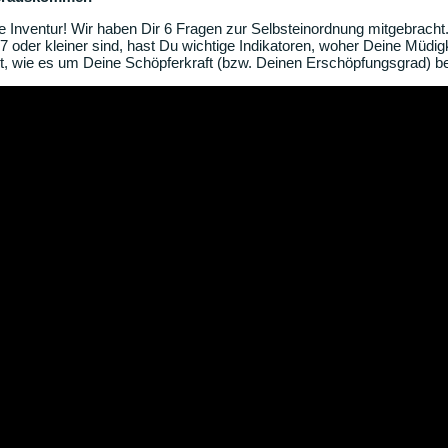
 Inventur! Wir haben Dir 6 Fragen zur Selbsteinordnung mitgebracht
 oder kleiner sind, hast Du wichtige Indikatoren, woher Deine Müdi
, wie es um Deine Schöpferkraft (bzw. Deinen Erschöpfungsgrad) best