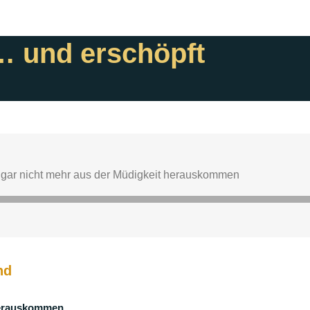
… und erschöpft
nd
 herauskommen