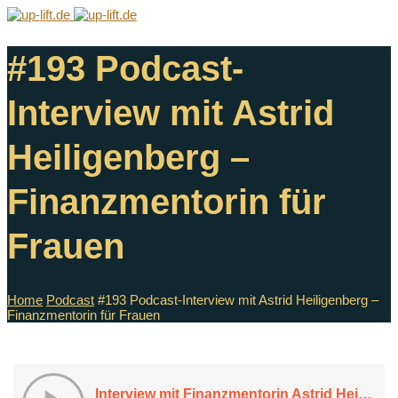
#193 Podcast-
Interview mit Astrid
Heiligenberg –
Finanzmentorin für
Frauen
Home
Podcast
#193 Podcast-Interview mit Astrid Heiligenberg –
Finanzmentorin für Frauen