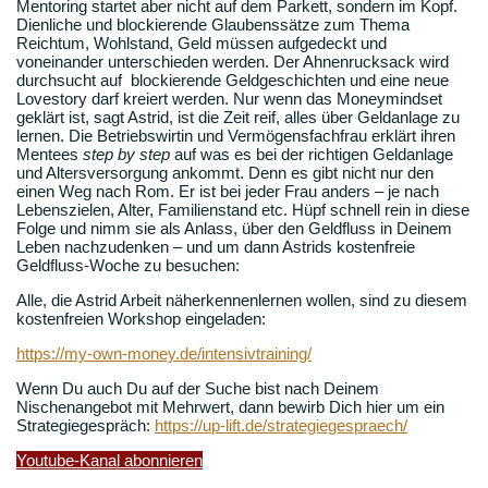
Mentoring startet aber nicht auf dem Parkett, sondern im Kopf.
Dienliche und blockierende Glaubenssätze zum Thema
Reichtum, Wohlstand, Geld müssen aufgedeckt und
voneinander unterschieden werden. Der Ahnenrucksack wird
durchsucht auf blockierende Geldgeschichten und eine neue
Lovestory darf kreiert werden. Nur wenn das Moneymindset
geklärt ist, sagt Astrid, ist die Zeit reif, alles über Geldanlage zu
lernen. Die Betriebswirtin und Vermögensfachfrau erklärt ihren
Mentees
step by step
auf was es bei der richtigen Geldanlage
und Altersversorgung ankommt. Denn es gibt nicht nur den
einen Weg nach Rom. Er ist bei jeder Frau anders – je nach
Lebenszielen, Alter, Familienstand etc. Hüpf schnell rein in diese
Folge und nimm sie als Anlass, über den Geldfluss in Deinem
Leben nachzudenken – und um dann Astrids kostenfreie
Geldfluss-Woche zu besuchen:
Alle, die Astrid Arbeit näherkennenlernen wollen, sind zu diesem
kostenfreien Workshop eingeladen:
https://my-own-money.de/intensivtraining/
Wenn Du auch Du auf der Suche bist nach Deinem
Nischenangebot mit Mehrwert, dann bewirb Dich hier um ein
Strategiegespräch:
https://up-lift.de/strategiegespraech/
Youtube-Kanal abonnieren