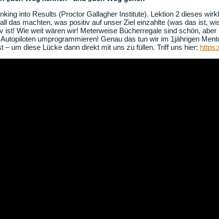
ing into Results (Proctor Gallagher Institute). Lektion 2 dieses w
 das machten, was positiv auf unser Ziel einzahlte (was das ist, wis
v ist! Wie weit wären wir! Meterweise Bücherregale sind schön, aber
en Autopiloten umprogrammieren! Genau das tun wir im 1jährigen Ment
um diese Lücke dann direkt mit uns zu füllen. Triff uns hier:
https