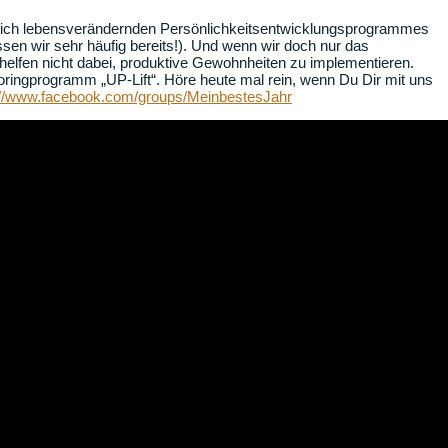
irklich lebensverändernden Persönlichkeitsentwicklungsprogrammes
sen wir sehr häufig bereits!). Und wenn wir doch nur das
 helfen nicht dabei, produktive Gewohnheiten zu implementieren.
oringprogramm „UP-Lift“. Höre heute mal rein, wenn Du Dir mit uns
://www.facebook.com/groups/MeinbestesJahr