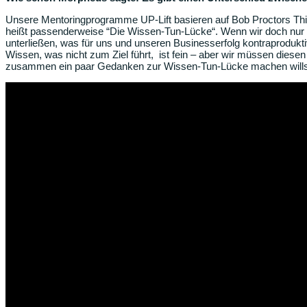
Unsere Mentoringprogramme UP-Lift basieren auf Bob Proctors Think
heißt passenderweise “Die Wissen-Tun-Lücke“. Wenn wir doch nur all
unterließen, was für uns und unseren Businesserfolg kontraprodukti
Wissen, was nicht zum Ziel führt, ist fein – aber wir müssen dies
zusammen ein paar Gedanken zur Wissen-Tun-Lücke machen willst – 