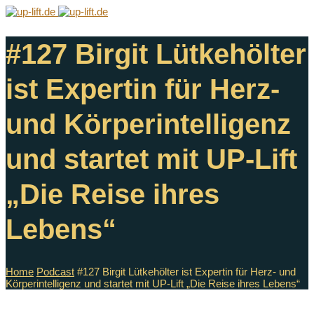
#127 Birgit Lütkehölter
ist Expertin für Herz-
und Körperintelligenz
und startet mit UP-Lift
„Die Reise ihres
Lebens“
Home
Podcast
#127 Birgit Lütkehölter ist Expertin für Herz- und
Körperintelligenz und startet mit UP-Lift „Die Reise ihres Lebens“