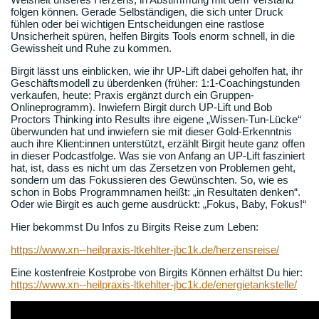
folgen können. Gerade Selbständigen, die sich unter Druck
fühlen oder bei wichtigen Entscheidungen eine rastlose
Unsicherheit spüren, helfen Birgits Tools enorm schnell, in die
Gewissheit und Ruhe zu kommen.
Birgit lässt uns einblicken, wie ihr UP-Lift dabei geholfen hat, ihr
Geschäftsmodell zu überdenken (früher: 1:1-Coachingstunden
verkaufen, heute: Praxis ergänzt durch ein Gruppen-
Onlineprogramm). Inwiefern Birgit durch UP-Lift und Bob
Proctors Thinking into Results ihre eigene „Wissen-Tun-Lücke“
überwunden hat und inwiefern sie mit dieser Gold-Erkenntnis
auch ihre Klient:innen unterstützt, erzählt Birgit heute ganz offen
in dieser Podcastfolge. Was sie von Anfang an UP-Lift fasziniert
hat, ist, dass es nicht um das Zersetzen von Problemen geht,
sondern um das Fokussieren des Gewünschten. So, wie es
schon in Bobs Programmnamen heißt: „in Resultaten denken“.
Oder wie Birgit es auch gerne ausdrückt: „Fokus, Baby, Fokus!“
Hier bekommst Du Infos zu Birgits Reise zum Leben:
https://www.xn--heilpraxis-ltkehlter-jbc1k.de/herzensreise/
Eine kostenfreie Kostprobe von Birgits Können erhältst Du hier:
https://www.xn--heilpraxis-ltkehlter-jbc1k.de/energietankstelle/