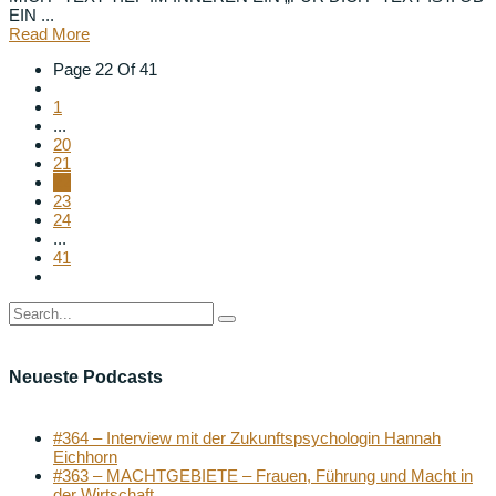
EIN ...
Read More
Page 22 Of 41
1
...
20
21
22
23
24
...
41
Neueste Podcasts
#364 – Interview mit der Zukunftspsychologin Hannah
Eichhorn
#363 – MACHTGEBIETE – Frauen, Führung und Macht in
der Wirtschaft